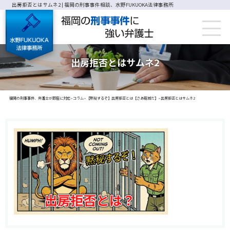
出房拒否とはサムネ2 | 福岡の刑事事件相談、水野FUKUOKA法律事務所
出房拒否とはサムネ2
福岡の刑事事件、弁護士が即座に対応
コラム
【黙秘するぞ】出房拒否とは【さあ籠城だ】
出房拒否とはサムネ2
>
>
>