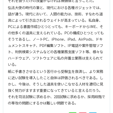
それを扱うだけの技量がなければ無価値と言うことだ。
弘法大使の時代の筆と、現代における各種ガジェットでは、
話が違う。現代において、人間の能力は、技術、すなわち道
具によって引き出されるウェイトが高まっている。私自身、
PCによる書面作成ひとつとっても、キーボードからIME、そ
の他多くの道具に支えられている。PCの構成ひとつとっても
そうであるし、ノートPC、iPhone、iPad、AirPods、ドキ
ュメントスキャナ、PDF編集ソフト、IP電話や案件管理ソフ
ト、判例検索システムなどの各種業務支援ソフト等、様々な
ハードウェア、ソフトウェアに私の弁護士業務は支えられて
いる。
紙に手書きさせるという苦行から受験生を救済し、より実務
に近い試験を導入したこと自体は評価されるべきである。し
かし、今後は、そうした道具を使いこなせる人材を適切に見
抜く努力がますます重要になってきていると言えるだろう。
それを司法試験に求めるか、2回試験に求めるか、採用段階で
の専攻の問題にするかは難しい問題である。