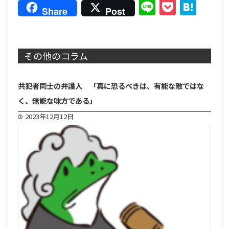
Line
Pocket
Hat
Share
Post
その他のコラム
共犯者同士の弁護人 「真に恐るべきは、有能な敵ではな
く、無能な味方である」
2023年12月12日