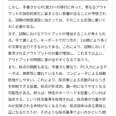
しかし、手書きからPC能力への移行に伴って、単なるアウト
プットの技術的変化に留まらない影響が出ることが予想され
る。試験の制度運営に当たっては、そのことも念頭に置いて
おく必要がある。
まず、試験におけるアウトプットが増加することが考えられ
る。手で書くより、キーボードで打つ方が、1分間により多く
の文章を出力できるからである。これにより、試験において
要求されるアウトプットの分量が増加し、これまで以上に、
アウトプットの時間に差が出やすくなるであろう。
また、採点の問題もある。手書きと異なり、PC入力によるデ
ータは、検索性に優れているため、コンピュータによる自動
処理がしやすい。これにより、採点者による点数のばらつき
を抑制できる反面、採点が形式的、画一的になりやすくなる
可能性がある。例えば、特定のキーワードを記載していれば
加点する、という採点基準を採用すれば、採点者の力量や好
みが反映される余地がなくなるため、採点自体はある意味公
正になるだろうが、そのような採点基準でよいのかという問