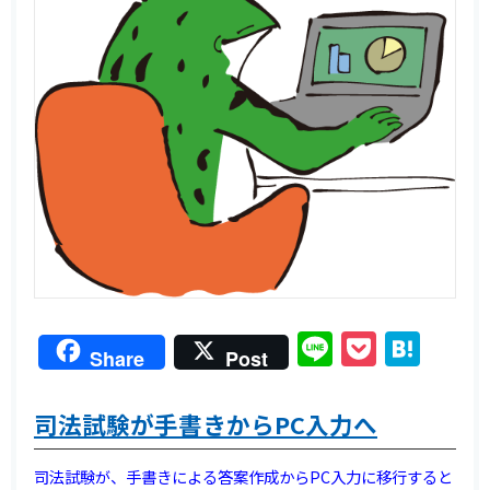
Line
Pocket
Hat
Share
Post
司法試験が手書きからPC入力へ
司法試験が、手書きによる答案作成からPC入力に移行すると