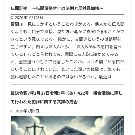
伝聞証拠 ～伝聞証拠禁止の法則と反対尋問権～
2020年10月23日
百聞は一見にしかずということわざがある。他人から伝え聞
くよりも、自分で直接、見た方が遙かに真実に迫ることがで
きるという意味である。 確かに、又聞きというのは誤解を
生じやすい。例えば友人Aから、「友人Bが私の悪口を言っ
ている」などと言われても、実際に友人Bに確かめてみる
と、全然違うつもりで発言したことが、いつの間にか悪口だ
ということにされていた、といった類いの体験は、誰でも一
度は経験したことがあるのではないだろうか。最近は...
最決令和7年1月27日令和5年（あ）422号 組合活動に際し
て行われた犯罪に関する共謀の成否
2025年2月5日