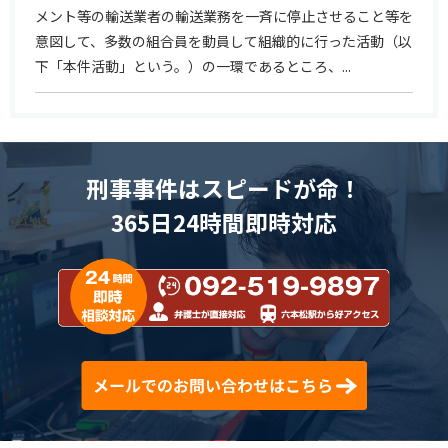
メント等の輸送業者の輸送業務を一斉に停止させること等を
意図して、多数の組合員を動員して組織的に行った活動（以
下「本件活動」という。）の一環であるところ、...
刑事事件はスピードが命！
365日24時間即時対応