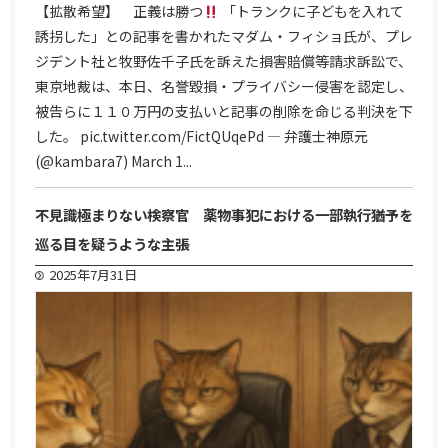
【拡散希望】 正義は勝つ
「トランクに子どもを入れて
誘拐した」との記事を書かれたマダム・フィショ氏が、プレ
ジデント社と牧野佐千子氏を訴えた損害賠償等請求訴訟で、
東京地裁は、本日、名誉毀損・プライバシー侵害を認定し、
被告らに１１０万円の支払いと記事の削除を命じる判決を下
した。 pic.twitter.com/FictQUqePd — 弁護士神原元
(@kambara7) March 1...
不見識極まりない検察官 薬物事犯における一部執行猶予を
巡る目を疑うような主張
2025年7月31日