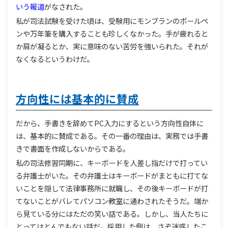
いう報道
がなされた。
私が司法試験を受けた頃は、受験用にモンブランのボールペ
ンや万年筆を購入することも珍しくなかった。手が疲れると
か肩が凝るとか、実に意味のない苦労を強いられた。それが
なくなるというわけだ。
方向性には基本的に賛成
だから、手書きを辞めてPC入力にするという方向性自体に
は、基本的に賛成である。その一番の理由は、実務では手書
きで書面を作成しないからである。
私の司法修習同期に、キーボードを人差し指だけで打ってい
る弁護士がいた。その弁護士はキーボードがまともに打てな
いことを隠して法律事務所に就職し、その後キーボードが打
てないことがバレてパソコン教室に通わされたそうだ。端か
ら見ている分にはただの笑い話である。しかし、当人たちに
とってはとんでもない話だ。採用した側は、さぞ迷惑したこ