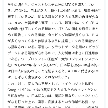
学生の頃から、ジャストシステム社のATOKを導入してい
る。ATOKは、日本語入力に特化したIMEであり、辞書機能が
充実しているため、固有名詞などを入力する際の負担が少な
い。また、学習機能も充実しており、最近では、タイプミス
を自動で修正してくれる機能や、打ち方の傾向を月毎にまと
めて報告してくれる機能、タイピング時間が長くなり、ミス
が多くなってくると休憩するように提案してくれる機能など
も搭載されている。学習も、クラウドデータを用いてビッグ
データによる処理がされるので、入力制度はまさに日進月歩
である。ワープロソフトの王座が一太郎（ジャストシステム
社）からWordになって久しいが、日本語を操るのは基本的に
は日本人に限られることを踏まえると、ATOKに代替するIME
は、しばらく出現することはないだろう。
これに対し、個人的な意見として、マイクロソフトIMEや
Google IMEは、やはり英語を入力するためのソフトだとい
う印象が強い。日本語入力は、英語と異なり、いったんひら
がなを打った上で、漢字に変換するという作業が必要にな
る。英語圏の国で作成されたIMEは、どうしてもこの変換部