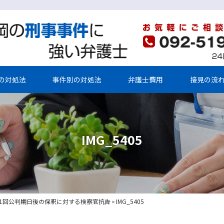
の対処法
事件別の対処法
弁護士費用
接見の流
IMG_5405
1回公判期日後の保釈に対する検察官抗告
IMG_5405
>