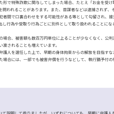
た形で特殊詐欺に関与してしまった場合、たとえ「お金を受け
を問われることがあります。また、首謀者などは逮捕されず、
犯者間で口裏合わせをする可能性がある等として勾留され、接
出し行為や受取り行為ごとに別件として取り扱われることにな
の場合、被害額も数百万円単位に上ることが少なくなく、公判
い渡されることも増えています。
弁護人を選任した上で、早期の身体拘束からの解放を目指すな
た場合には、一部でも被害弁償を行うなどして、執行猶予付の
いて説明して参りましたが、いずれについても、早期に弁護人