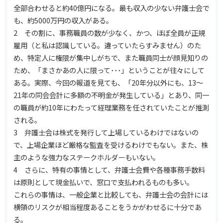
全部合わせると約40億円になる。最も収入の少ない弁護士会で
も、約5000万円の収入がある。
2 その割に、事務職員の数が少なく、かつ、ほぼ全員が正規
雇用（と私は認識している。違っていたらすみません）のた
め、特定人に権限が集中しがちで、また職員同士が顔見知りの
ため、「まさかあの人に限って･･･」ということが往々にして
ある。実際、今回の報道を見ても、「20年分以外にも、13～
21年の同会会計に多額の不明金が発生している」とあり、同一
の職員が約10年にわたって経理業務を任されていたことが推測
される。
3 弁護士会は株式を発行して上場しているわけではないの
で、上場企業ほど厳格な監査を受けるわけでもない。また、株
主のような強力なステークホルダーもいない。
4 さらに、特有の事情として、弁護士会費や各種事務手数料
は原則として現金払いで、窓口で支払われるものも多い。
これらの事情は、一般企業と比較しても、弁護士会の会計には
横領のリスクが相当程度あることをうかがわせるに十分であ
る。