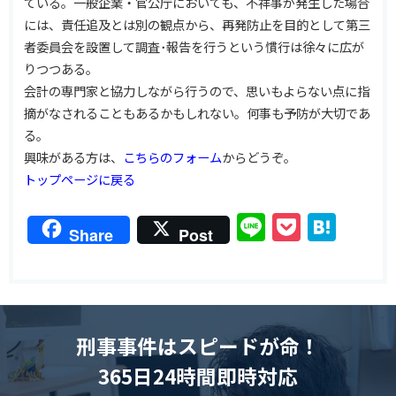
ている。一般企業・官公庁においても、不祥事が発生した場合
には、責任追及とは別の観点から、再発防止を目的として第三
者委員会を設置して調査･報告を行うという慣行は徐々に広が
りつつある。
会計の専門家と協力しながら行うので、思いもよらない点に指
摘がなされることもあるかもしれない。何事も予防が大切であ
る。
興味がある方は、
こちらのフォーム
からどうぞ。
トップページに戻る
Line
Pocket
Hat
Share
Post
刑事事件はスピードが命！
365日24時間即時対応