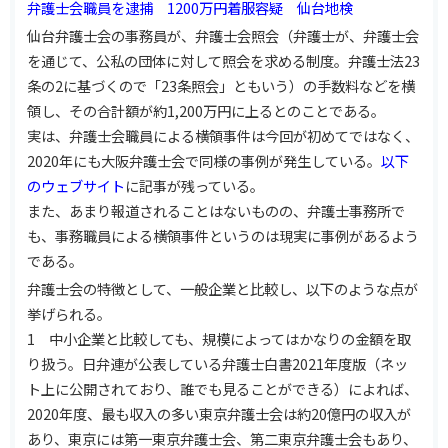
弁護士会職員を逮捕 1200万円着服容疑 仙台地検
仙台弁護士会の事務員が、弁護士会照会（弁護士が、弁護士会
を通じて、公私の団体に対して照会を求める制度。弁護士法23
条の2に基づくので「23条照会」ともいう）の手数料などを横
領し、その合計額が約1,200万円に上るとのことである。
実は、弁護士会職員による横領事件は今回が初めてではなく、
2020年にも大阪弁護士会で同様の事例が発生している。
以下
のウェブサイト
に記事が残っている。
また、あまり報道されることはないものの、弁護士事務所で
も、事務職員による横領事件というのは現実に事例があるよう
である。
弁護士会の特徴として、一般企業と比較し、以下のような点が
挙げられる。
1 中小企業と比較しても、規模によってはかなりの金額を取
り扱う。日弁連が公表している弁護士白書2021年度版（ネッ
ト上に公開されており、誰でも見ることができる）によれば、
2020年度、最も収入の多い東京弁護士会は約20億円の収入が
あり、東京には第一東京弁護士会、第二東京弁護士会もあり、