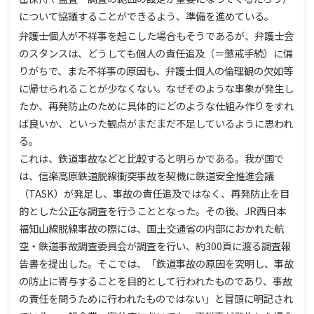
について協議することができるよう、準備を進めている。
弁護士個人が不祥事を起こした場合もそうであるが、弁護士会
のスタンスは、どうしても個人の責任追及（＝懲戒手続）に偏
りがちで、また不祥事の原因も、弁護士個人の倫理観の欠如等
に帰せられることが少なくない。なぜそのような事象が発生し
たか、再発防止のために具体的にどのような仕組み作りをすれ
ば良いか、といった観点がまだまだ不足しているように思われ
る。
これは、鉄道事故などと比較すると明らかである。我が国で
は、信楽高原鉄道脱線衝突事故を契機に鉄道安全推進会議
（TASK）が発足し、事故の責任追及ではなく、再発防止を目
的とした公正な調査を行うこととなった。その後、JR西日本
福知山線脱線事故の際には、国土交通省の内部におかれた航
空・鉄道事故調査委員会が調査を行い、約300頁に渡る調査報
告書を提出した。そこでは、「鉄道事故の原因を究明し、事故
の防止に寄与することを目的として行われたものであり、事故
の責任を問うために行われたものではない」と冒頭に明記され