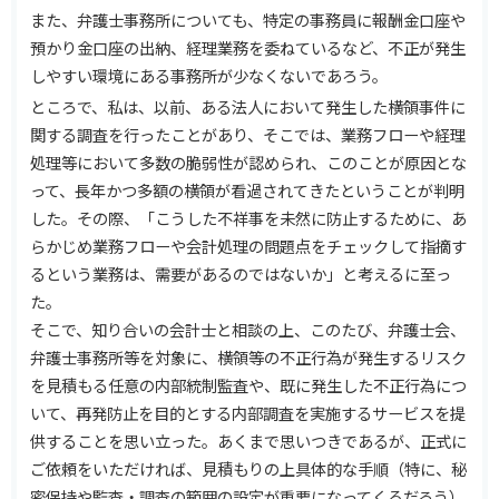
また、弁護士事務所についても、特定の事務員に報酬金口座や
預かり金口座の出納、経理業務を委ねているなど、不正が発生
しやすい環境にある事務所が少なくないであろう。
ところで、私は、以前、ある法人において発生した横領事件に
関する調査を行ったことがあり、そこでは、業務フローや経理
処理等において多数の脆弱性が認められ、このことが原因とな
って、長年かつ多額の横領が看過されてきたということが判明
した。その際、「こうした不祥事を未然に防止するために、あ
らかじめ業務フローや会計処理の問題点をチェックして指摘す
るという業務は、需要があるのではないか」と考えるに至っ
た。
そこで、知り合いの会計士と相談の上、このたび、弁護士会、
弁護士事務所等を対象に、横領等の不正行為が発生するリスク
を見積もる任意の内部統制監査や、既に発生した不正行為につ
いて、再発防止を目的とする内部調査を実施するサービスを提
供することを思い立った。あくまで思いつきであるが、正式に
ご依頼をいただければ、見積もりの上具体的な手順（特に、秘
密保持や監査・調査の範囲の設定が重要になってくるだろう）