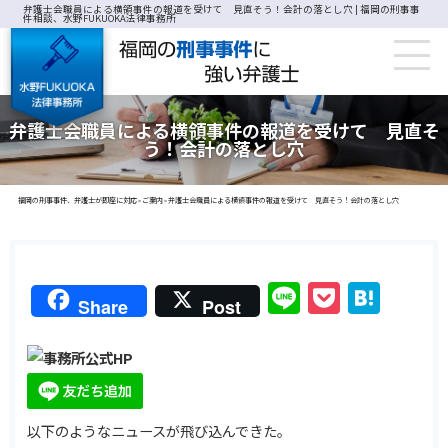
弁護士会職員による横領事件の報道を受けて 見直そう！会計の落とし穴 | 福岡の刑事事
件相談、水野FUKUOKA法律事務所
弁護士会職員による横領事件の報道を受けて 見直そ
う！会計の落とし穴
福岡の刑事事件、弁護士が即座に対応
ご案内
弁護士会職員による横領事件の報道を受けて 見直そう！会計の落とし穴
>
>
Line
Pocket
Hat
Share
Post
以下のようなニュースが飛び込んできた。