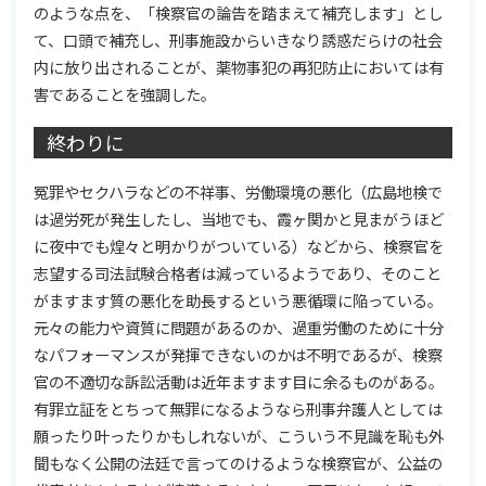
のような点を、「検察官の論告を踏まえて補充します」とし
て、口頭で補充し、刑事施設からいきなり誘惑だらけの社会
内に放り出されることが、薬物事犯の再犯防止においては有
害であることを強調した。
終わりに
冤罪やセクハラなどの不祥事、労働環境の悪化（広島地検で
は過労死が発生したし、当地でも、霞ヶ関かと見まがうほど
に夜中でも煌々と明かりがついている）などから、検察官を
志望する司法試験合格者は減っているようであり、そのこと
がますます質の悪化を助長するという悪循環に陥っている。
元々の能力や資質に問題があるのか、過重労働のために十分
なパフォーマンスが発揮できないのかは不明であるが、検察
官の不適切な訴訟活動は近年ますます目に余るものがある。
有罪立証をとちって無罪になるようなら刑事弁護人としては
願ったり叶ったりかもしれないが、こういう不見識を恥も外
聞もなく公開の法廷で言ってのけるような検察官が、公益の