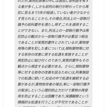
れたが,薬物犯罪者の中には過去に受刑歴を有す
る者が多く,しかも前刑の執行が終わってから再
犯に至るまで5年が経過していない者が少なから
ず見られることから,その場合,刑法上の一部執行
猶予の前科要件を満たし得ず,これを適用するこ
とができない。また,刑法上の一部執行猶予は再
犯防止の観点から一部執行猶予が必要且つ相当
であることが実質的要件とされているが,薬物使
用等の罪を犯した者については,規制薬物等に対
する依存の改善に資する処遇を実施することが
再犯防止に結び付くのであり,実質的要件もその
観点から規定する必要がある。さらに,規制薬物
等に対する依存の改善を図るためには,刑事施設
での処遇に続いて,社会の中で処遇を継続する必
要があるが,薬物依存者の場合,単に一部執行猶予
の取消しという心理的抑止力だけで薬物の再使
用を防止することは困難であり,保護観察という
積極的な処遇を行うことが不可欠であることか