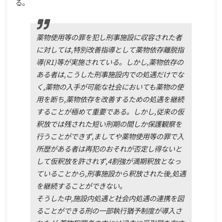
る。
薬物使用等の罪を犯し刑事施設に収容された者
に対しては,特別改善指導として薬物依存離脱指
導(R1)等が実施されている。しかし,薬物依存の
ある者は,こうした刑事施設内での処遇だけでな
く,薬物の入手が可能な社会においても薬物の使
用を断ち,薬物依存を改善するための処遇を継続
することが極めて重要である。しかし,従来の仮
釈放では残された短い刑期の間しか保護観察を
行うことができず,ましてや薬物使用等の罪で入
所歴がある者は再犯のおそれが否定し得ないと
して仮釈放を許されず,4割強が満期釈放となっ
ていることから,刑事施設から釈放された後,処遇
を継続することができない。
そうした中,施設内処遇と社会内処遇の連携を図
ることができる刑の一部執行猶予制度が導入さ