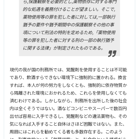
ら,保護観察を必要的とし,薬物依存に対する専門
的な処遇を義務付けることが望ましい。そこで,
薬物使用等の罪を犯した者に対しては,一部執行
猶予の要件や猶予期間中の保護観察その他の事
項について刑法の特則を定めるため,「薬物使用
等の罪を犯した者に対する刑の一部の執行猶予
に関する法律」が制定されたものである。
現代の我が国の刑務所では、覚醒剤を使用することは不可能
であり、飲酒すらできない環境下に強制的に置かれる。換言
すれば、本人が何の努力をしなくとも、強制的に依存物質か
ら隔離された環境におかれるため、これらを使用しなくても
済むわけである。しかしながら、刑務所を出所した後の社会
内は全くそうではない。酒などコンビニやスーパーで数百円
出せば容易に入手できるし、覚醒剤などの違法薬物も、その
気になれば入手すること自体はさほど困難ではない。また、
周囲にはこれらを勧めてくる者も多数存在する。このよう