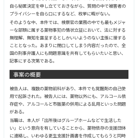
自ら秘匿決定を申し立てておきながら、質問の中で被害者の
プライバシーを自ら口にするなど、枚挙に暇がない。
そのような中、本件では、検察官の業務の中でも最もメジャ
ーな部類に属する薬物事犯の情状立証において、法に対する
無理解、無知を露呈するとしかいいようのない主張に接する
こととなった。あまりに閉口してしまう内容だったので、全
国の刑事弁護人にも問題意識を共有してもらいたいと思い、
記事にする次第である。
事案の概要
被告人は、複数の薬物前科があり、本件でも覚醒剤の自己使
用で起訴された。被告人には、薬物以外にも、アルコール依
存症や、アルコールと市販薬の併用による乱用といった問題
がある。
当職は、本人が「出所後はグループホームなどで生活した
い」という意向を有していることから、薬物依存の支援団体
に連絡し、いわゆる更生支援計画書を作成してもらうと同時