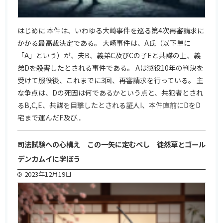
はじめに 本件は、いわゆる大崎事件を巡る第4次再審請求に
かかる最高裁決定である。 大崎事件は、A氏（以下単に
「A」という）が、夫B、義弟C及びCの子Eと共謀の上、義
弟Dを殺害したとされる事件である。 Aは懲役10年の判決を
受けて服役後、これまでに3回、再審請求を行っている。 主
な争点は、Dの死因は何であるかという点と、共犯者とされ
るB,C,E、共謀を目撃したとされる証人I、本件直前にDをD
宅まで運んだF及び...
司法試験への心構え この一矢に定むべし 徒然草とゴール
デンカムイに学ぼう
2023年12月19日