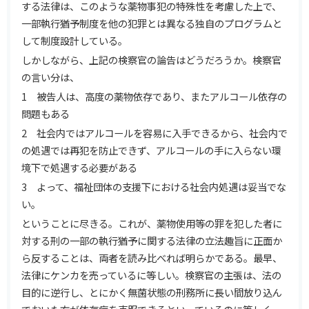
する法律は、このような薬物事犯の特殊性を考慮した上で、
一部執行猶予制度を他の犯罪とは異なる独自のプログラムと
して制度設計している。
しかしながら、上記の検察官の論告はどうだろうか。検察官
の言い分は、
1 被告人は、高度の薬物依存であり、またアルコール依存の
問題もある
2 社会内ではアルコールを容易に入手できるから、社会内で
の処遇では再犯を防止できず、アルコールの手に入らない環
境下で処遇する必要がある
3 よって、福祉団体の支援下における社会内処遇は妥当でな
い。
ということに尽きる。これが、薬物使用等の罪を犯した者に
対する刑の一部の執行猶予に関する法律の立法趣旨に正面か
ら反することは、両者を読み比べれば明らかである。最早、
法律にケンカを売っているに等しい。検察官の主張は、法の
目的に逆行し、とにかく無菌状態の刑務所に長い間放り込ん