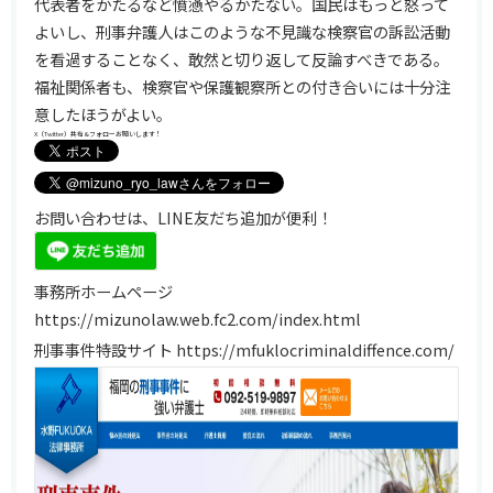
代表者をかたるなど憤懣やるかたない。国民はもっと怒って
よいし、刑事弁護人はこのような不見識な検察官の訴訟活動
を看過することなく、敢然と切り返して反論すべきである。
福祉関係者も、検察官や保護観察所との付き合いには十分注
意したほうがよい。
X（Twitter）共有&フォローお願いします！
お問い合わせは、LINE友だち追加が便利！
事務所ホームページ
https://mizunolaw.web.fc2.com/index.html
刑事事件特設サイト
https://mfuklocriminaldiffence.com/