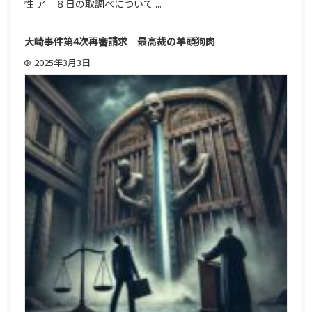
性 ア ８日の取調べについて ...
大崎事件第4次再審請求 最高裁の羊頭狗肉
2025年3月3日