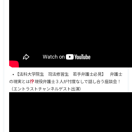
• 【法科大学院生 司法修習生 若手弁護士必見】 弁護士
の現実とは
現役弁護士３人が忖度なしで話し合う座談会！
（エントラストチャンネルゲスト出演）