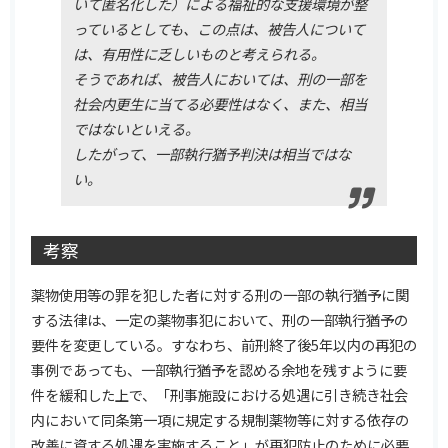
いて匿名化した）による福祉的な支援環境が整
っているとしても、この点は、被告人について
は、有用性に乏しいものと考えられる。
そうであれば、被告人においては、刑の一部を
社会内更生に当てる必要性はなく、また、相当
ではないといえる。
したがって、一部執行猶予判決は相当ではな
い。
考察
薬物使用等の罪を犯した者に対する刑の一部の執行猶予に関
する法律は、一定の薬物事犯において、刑の一部執行猶予の
要件を変更している。すなわち、前刑終了後5年以内の再犯の
事例であっても、一部執行猶予を認める余地を残すように要
件を緩和した上で、「刑事施設における処遇に引き続き社会
内において同条第一項に規定する規制薬物等に対する依存の
改善に資する処遇を実施すること」が再犯防止のために必要