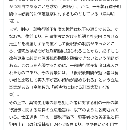
かつ相当であることを求め（法3条）、かつ、一部執行猶予期
間中は必要的に保護観察に付するものとしている（法4条1
項）。
まず、刑の一部執行猶予制度の趣旨は以下の通りである。す
なわち、従前より、刑事施設における処遇と社会内における
更生とを橋渡しする制度として仮釈放の制度があったとこ
ろ、仮釈放は期間が残刑期間に限られることから、必ずしも
改善更生に必要な保護観察期間を確保できないという問題が
ある。この点を克服するために、一部執行猶予制度は導入さ
れたものであり、その背景には、「仮釈放期間が短い者は長
い者と比較して再入率が高い傾向が認められる」という立法
事実がある（高嶋智光「新時代における刑事実務」478
頁）。
その上で、薬物使用等の罪を犯した者に対する刑の一部の執
行猶予に関する法律の立法趣旨は、以下のように説明されて
いる。太田達也「刑の一部執行猶予 犯罪者の改善更生と再
犯防止」（改訂増補版）244-245頁より、やや長いが引用す