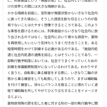
に、刑事施設という「無菌状態」と、社会内という誘惑だら
けの世界との間には大きな隔絶がある。
かかる隔絶を前提に、受刑者が無菌状態からいきなり社会内
に戻ってきた場合に、そうした誘惑を断ち切るというのが容
易でないことはたやすく想像できるところである。このよう
な事態を避けるためには、刑事施設からいきなり社会内に放
り出されるのではなく、社会内において様々な誘惑や、薬物
を再使用したいという気持ちとうまく付き合うことを、ある
程度時間をかけて訓練する必要があるのである。「施設内処
遇と社会内処遇の連携を図る」とはそういうことであり、一
部執行猶予制度においては、社会でうまくやっていくための
訓練を保護観察制度がになっているわけである。わかりやす
く言うと、自転車に乗る練習をする際に、いきなり二輪の状
態から乗る練習をしても転倒してしまうので、まずは補助輪
を付けて練習し、徐々にバランスを取ることに慣れていく過
程で補助輪を外してやがてひとり立ちすることをイメージす
るとよい。
薬物使用等の罪を犯した者に対する刑の一部の執行猶予に関