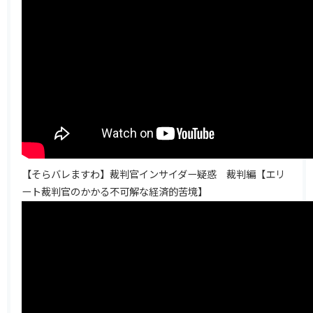
【そらバレますわ】裁判官インサイダー疑惑 裁判編【エリ
ート裁判官のかかる不可解な経済的苦境】