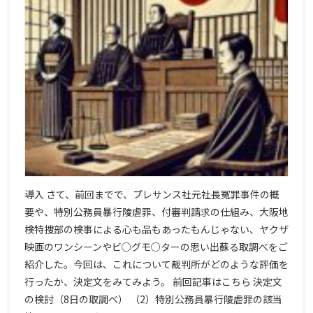
導入 さて、前回までで、プレサンス社元社長冤罪事件の概
要や、特別公務員暴行陵虐罪、付審判請求の仕組み、大阪地
検特捜部の検事による心も品もあったもんじゃない、ヤクザ
映画のワンシーンやビ○グモ○ターの思い出蘇る取調べをご
紹介した。今回は、これについて裁判所がどのような評価を
行ったか、決定文をみてみよう。 前回記事はこちら 決定文
の検討（8日の取調べ） （2）特別公務員暴行陵虐罪の該当