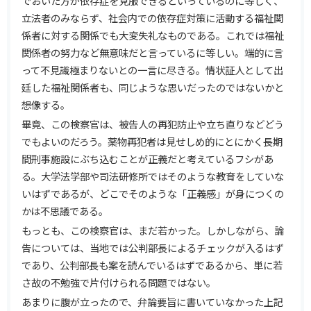
でおいた方が依存症を克服できるといっているのに等しく、
立法者のみならず、社会内での依存症対策に活動する福祉関
係者に対する関係でも大変失礼なものである。これでは福祉
関係者の努力など無意味だと言っているに等しい。端的に言
って不見識極まりないとの一言に尽きる。情状証人として出
廷した福祉関係者も、同じような思いだったのではないかと
想像する。
畢竟、この検察官は、被告人の再犯防止や立ち直りなどどう
でもよいのだろう。薬物再犯者は見せしめ的にとにかく長期
間刑事施設にぶち込むことが正義だと考えているフシがあ
る。大学法学部や司法研修所ではそのような教育をしていな
いはずであるが、どこでそのような「正義感」が身につくの
かは不思議である。
もっとも、この検察官は、まだ若かった。しかしながら、論
告については、当地では公判部長によるチェックが入るはず
であり、公判部長も案を読んでいるはずであるから、単に若
さ故の不勉強で片付けられる問題ではない。
あまりに腹が立ったので、弁論要旨に書いていなかった上記