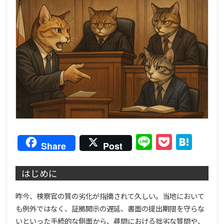
Line
Pocket
Hat
Share
Post
はじめに
昨今、検察官の質の劣化が指摘されて久しい。当地において
も例外ではなく、証拠開示の遅延、書面の提出期限を守らな
いといった手続的な側面から、尋問における拙劣な質問や、