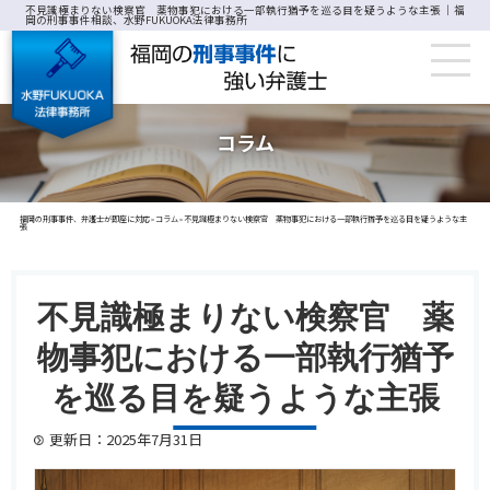
不見識極まりない検察官 薬物事犯における一部執行猶予を巡る目を疑うような主張 ｜福
岡の刑事事件相談、水野FUKUOKA法律事務所
コラム
福岡の刑事事件、弁護士が即座に対応
コラム
不見識極まりない検察官 薬物事犯における一部執行猶予を巡る目を疑うような主
>
>
張
不見識極まりない検察官 薬
物事犯における一部執行猶予
を巡る目を疑うような主張
更新日：2025年7月31日