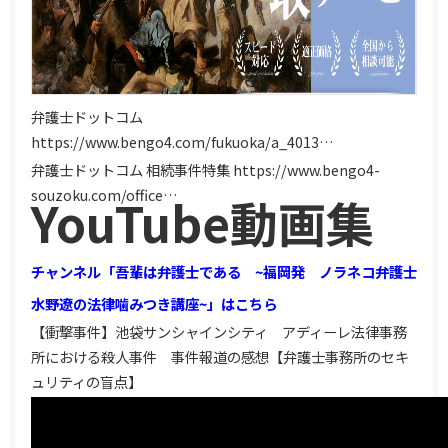
弁護士ドットコム
https://www.bengo4.com/fukuoka/a_4013…
弁護士ドットコム 相続事件特集
https://www.bengo4-
souzoku.com/office…
YouTube動画集
チャンネル「吾輩は弁護士である ~福岡発 ノラネコ弁護士
水野遼の法律噛みつき講座~」はこちら
【衝撃事件】池袋サンシャインシティ アディーレ法律事務
所における殺人事件 事件報道の感想【弁護士事務所のセキ
ュリティの盲点】