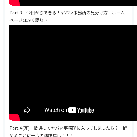
Part.3 今日からできる！ヤバい事務所の見分け方 ホーム
ページはかく語りき
Part.4(完) 間違ってヤバい事務所に入ってしまったら？ 辞
めることに一片の躊躇無し！！！