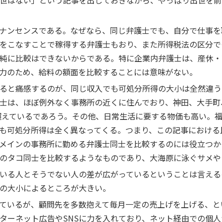
世はない」という記事を出しておきながら、やっぱり出世を前
ナンセンスである。なぜなら、同じ弁護士でも、自分で仕事を
をこなすことで稼得する弁護士もおり、また所得税法の区分で
純に比較はできないからである。特に企業内弁護士は、産休・
力のため、給料の額面を比較することには意味がない。
ると痛感するのが、同じ収入でも可処分所得の大小は全然違う
士は、ほぼ例外なく事務所の近くに住んでおり、神田、大手町
く超えているであろう。その他、日常生活に要する物価も高い。福
も可処分所得は全く異なってくる。つまり、この記事における
メインの事務所に勤める弁護士同士を比較するのには役立つか
のタコ同士を比較するようなものであり、大海原に泳ぐサメや
いる人とそうでない人の差が広がっているということは言える
の大小によるところが大きい。
ているが、顧問先を多数抱えて毎月一定の売上げを上げる、と
ターネット広告やSNSに力を入れており、ネット経由での個