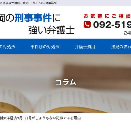
の刑事事件相談、水野FUKUOKA法律事務所
の対処法
事件別の対処法
弁護士費用
接見の流
コラム
刊東洋経済9月9日号がしょうもない記事である理由